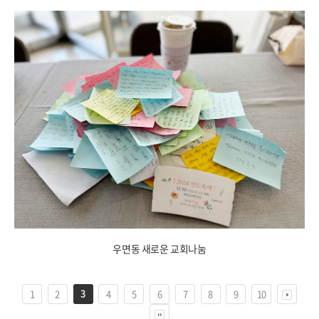
우면동 새로운 교회나눔
3
1
2
4
5
6
7
8
9
10