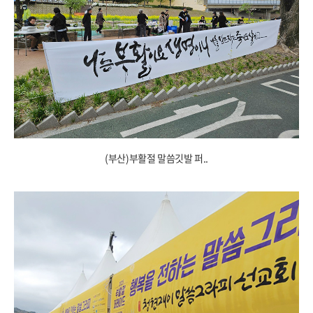
(부산)부활절 말씀깃발 퍼..