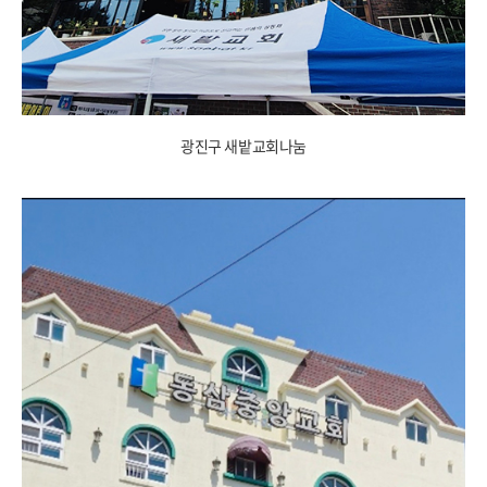
광진구 새밭교회나눔