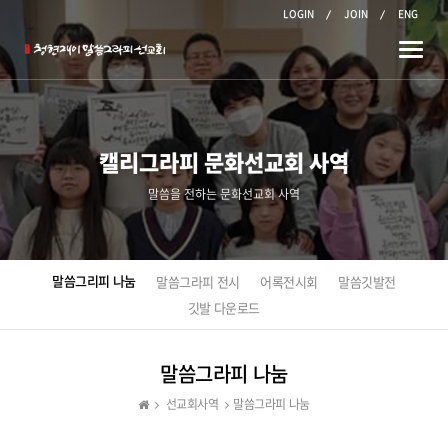
LOGIN
JOIN
ENG
Toggle
naviga
캘리그라피 문화선교회 사역
말씀을 전하는 문화선교회 사역
말씀그리피 나눔
말씀그라피 전시
어록전시회
말씀깃발전
깃발 다운로드
말씀그라피 나눔
선교회사역
말씀그라피 나눔