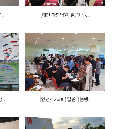
..
[대만 마젠병원] 말씀나눔..
..
[인천제2교회] 말씀나눔행..