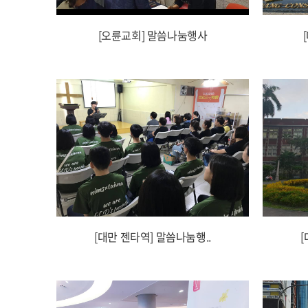
[오륜교회] 말씀나눔행사
[대만 젠타역] 말씀나눔행..
[