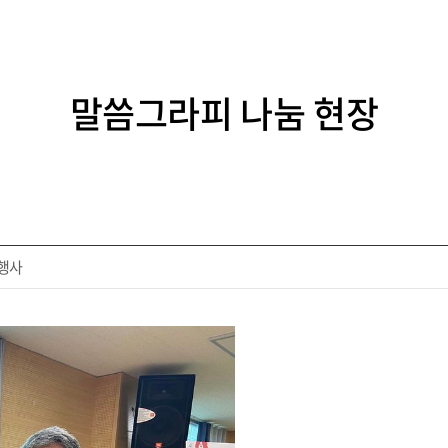
말씀그라피 나눔 현장
눔행사