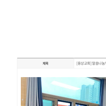
[용상교회] 말씀나
제목