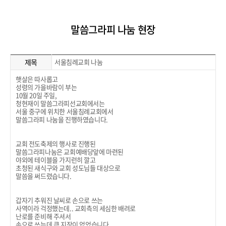
말씀그라피 나눔 현장
제목
서울침례교회 나눔
햇살은 따사롭고
성령의 가을바람이 부는
10월 20일 주일,
청현재이 말씀그라피선교회에서는
서울 중구에 위치한 서울침례교회에서
말씀그라피 나눔을 진행하였습니다.
교회 전도축제의 행사로 진행된
말씀그라피나눔은 교회예배당앞에 마련된
야외에 테이블을 가지런히 깔고
초청된 새식구와 교회 성도님들 대상으로
말씀을 써드렸습니다.
갑자기 추워진 날씨로 손으로 쓰는
사역이라 걱정했는데.. 교회측의 세심한 배려로
난로를 준비해 주셔서
손으로 쓰는데 큰 지장이 없었습니다.