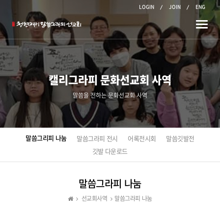
LOGIN
JOIN
ENG
Toggle
naviga
캘리그라피 문화선교회 사역
말씀을 전하는 문화선교회 사역
말씀그리피 나눔
말씀그라피 전시
어록전시회
말씀깃발전
깃발 다운로드
말씀그라피 나눔
선교회사역
말씀그라피 나눔