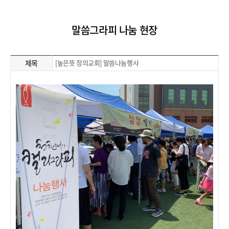
말씀그라피 나눔 현장
제목
[높은뜻 정의교회] 말씀나눔행사