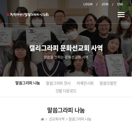
LOGIN
JOIN
ENG
Toggle
naviga
캘리그라피 문화선교회 사역
말씀을 전하는 문화선교회 사역
말씀그리피 나눔
말씀그라피 전시
어록전시회
말씀깃발전
깃발 다운로드
말씀그라피 나눔
선교회사역
말씀그라피 나눔