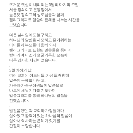
뜨거운 햇살이 내리쬐는 5월의 마지막 주일,
서울 정의여고 운동장에서
높은뜻 정의교회 성도님들과 함께
캘리그라피로 말씀의 은혜를 나누는 시간을
보냈습니다.
.
더운 날씨임에도 불구하고
하나님의 말씀을 사모하고 즐거워하는
아이들과 부모들이 함께 와서
캘리그라피로 표현된 말씀들을 종이에
받아가며 미소가 얼굴가득한 모습에
더욱 감사한 시간이었습니다.
.
5월 가정의 달,
여러 교회의 성도님들, 가정들과 함께
말씀의 은혜를 나누고,
가족과 가족구성원들이 말씀으로
바르게 세워지기를 기도하며
말씀그라피를 통해 하나님의 말씀을
전했습니다.
.
발걸음했던 각 교회와 가정들마다
살아있고 활력이 있는 하나님의 말씀이
살아서 역사하는 은혜가 있기를
간절히 소망합니다.
.