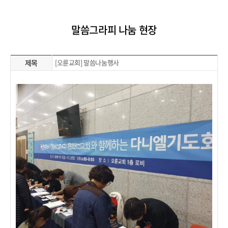
말씀그라피 나눔 현장
제목
[오륜교회] 말씀나눔행사