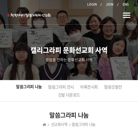
LOGIN
JOIN
ENG
Toggle
naviga
캘리그라피 문화선교회 사역
말씀을 전하는 문화선교회 사역
말씀그리피 나눔
말씀그라피 전시
어록전시회
말씀깃발전
깃발 다운로드
말씀그라피 나눔
선교회사역
말씀그라피 나눔