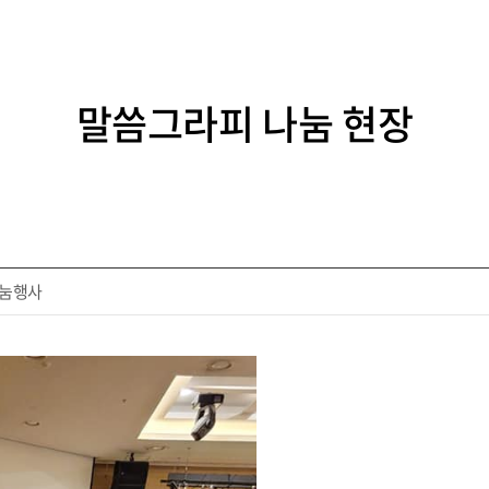
말씀그라피 나눔 현장
나눔행사